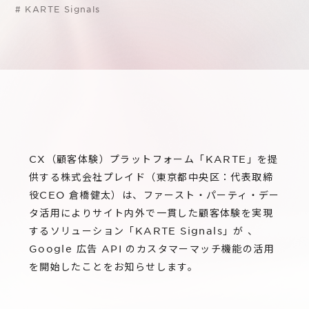
サステナビリティ
グループ会社
#
KARTE Signals
IRニュース
RightTouch
採用情報
経営情報
エモーションテック
中途採用
財務ハイライト
お問い合わせ
Codatum
新卒採用
IRライブラリ
CloudFit
IRカレンダー
CX（顧客体験）プラットフォーム「KARTE」を提
株式情報
供する株式会社プレイド（東京都中央区：代表取締
役CEO 倉橋健太）は、ファースト・パーティ・デー
タ活用によりサイト内外で一貫した顧客体験を実現
するソリューション「KARTE Signals」が 、
Google 広告 API のカスタマーマッチ機能の活用
を開始したことをお知らせします。