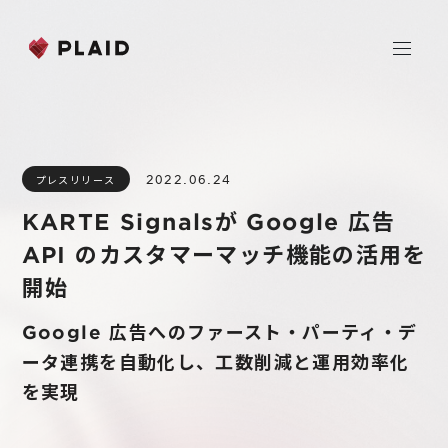
ホーム
2022.06.24
プレスリリース
会社情報
KARTE Signalsが Google 広告
Purpose & Mission
API のカスタマーマッチ機能の活用を
事業内容
会社概要
開始
プレイド
ニュース
経営メンバー
CXプラットフォーム KARTE
Google 広告へのファースト・パーティ・デ
ータ連携を自動化し、工数削減と運用効率化
Professional Service
IR
を実現
Additional Products
IR情報