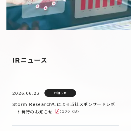
IR
Additional Products
IR情報
サステナビリティ
グループ会社
IRニュース
RightTouch
採用情報
経営情報
エモーションテック
中途採用
財務ハイライト
お問い合わせ
IRニュース
Codatum
新卒採用
IRライブラリ
CloudFit
IRカレンダー
株式情報
2026.06.23
お知らせ
Storm Research社による当社スポンサードレポ
(
106 kB
)
ート発行のお知らせ