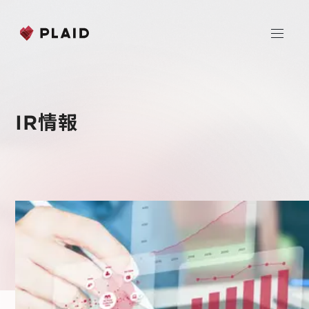
JP
EN
IR情報
ホーム
会社情報
Purpose & Mission
事業内容
会社概要
プレイド
ニュース
経営メンバー
CXプラットフォーム KARTE
Professional Service