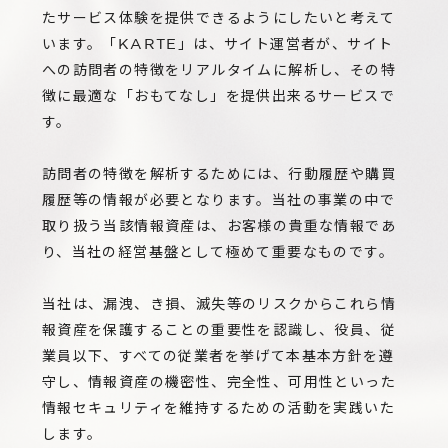
IR
たサービス体験を提供できるようにしたいと考えて
Additional Products
います。「KARTE」は、サイト運営者が、サイト
IR情報
サステナビリティ
への訪問者の特徴をリアルタイムに解析し、その特
グループ会社
IRニュース
徴に最適な「おもてなし」を提供出来るサービスで
RightTouch
す。
採用情報
経営情報
エモーションテック
訪問者の特徴を解析するためには、行動履歴や購買
中途採用
財務ハイライト
お問い合わせ
履歴等の情報が必要となります。当社の事業の中で
Codatum
新卒採用
IRライブラリ
取り扱う当該情報資産は、お客様の貴重な情報であ
CloudFit
り、当社の経営基盤として極めて重要なものです。
IRカレンダー
当社は、漏洩、き損、滅失等のリスクからこれら情
株式情報
報資産を保護することの重要性を認識し、役員、従
業員以下、すべての従業者を挙げて本基本方針を遵
守し、情報資産の機密性、完全性、可用性といった
情報セキュリティを維持するための活動を実践いた
します。