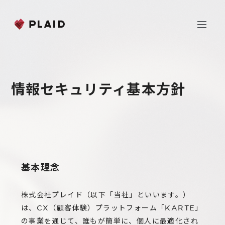
JP
EN
情報セキュリティ基本方針
ホーム
会社情報
Purpose & Mission
事業内容
基本理念
会社概要
プレイド
株式会社プレイド（以下「当社」といいます。）
ニュース
経営メンバー
CXプラットフォーム KARTE
は、CX（顧客体験）プラットフォーム「KARTE」
Professional Service
の事業を通じて、誰もが簡単に、個人に最適化され