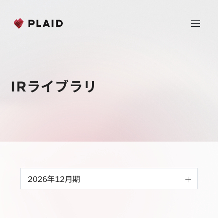
JP
EN
IRライブラリ
ホーム
会社情報
Purpose & Mission
事業内容
会社概要
プレイド
ニュース
経営メンバー
CXプラットフォーム KARTE
Professional Service