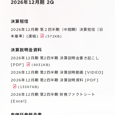
IR
2026年12月期 2Q
Additional Products
IR情報
サステナビリティ
グループ会社
決算短信
IRニュース
2026年12月期 第２四半期（中間期）決算短信〔日
RightTouch
採用情報
経営情報
本基準〕(連結)
(572KB)
エモーションテック
中途採用
財務ハイライト
決算説明会資料
お問い合わせ
Codatum
新卒採用
IRライブラリ
2026年12月期 第2四半期 決算説明会書き起こし
CloudFit
[PDF]
(9031KB)
IRカレンダー
2026年12月期 第2四半期 決算説明動画 [VIDEO]
株式情報
2026年12月期 第2四半期 決算説明資料 [PDF]
(13367KB)
2026年12月期 第2四半期 財務ファクトシート
[Excel]
有価証券報告書