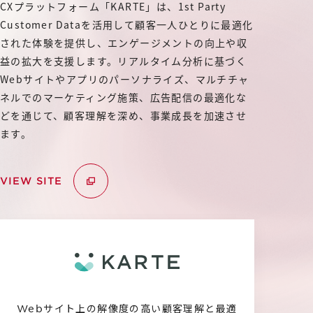
IR
CXプラットフォーム「KARTE」は、1st Party
Additional Products
Customer Dataを活用して顧客一人ひとりに最適化
IR情報
された体験を提供し、エンゲージメントの向上や収
サステナビリティ
グループ会社
益の拡大を支援します。リアルタイム分析に基づく
IRニュース
Webサイトやアプリのパーソナライズ、マルチチャ
RightTouch
採用情報
経営情報
ネルでのマーケティング施策、広告配信の最適化な
エモーションテック
どを通じて、顧客理解を深め、事業成長を加速させ
中途採用
財務ハイライト
ます。
お問い合わせ
Codatum
新卒採用
IRライブラリ
CloudFit
VIEW SITE
IRカレンダー
株式情報
Webサイト上の解像度の高い顧客理解と最適