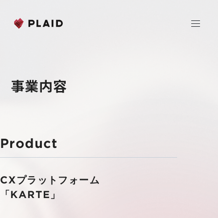
JP
EN
事業内容
ホーム
会社情報
Product
Purpose & Mission
事業内容
会社概要
CXプラットフォーム
プレイド
ニュース
経営メンバー
CXプラットフォーム KARTE
「KARTE」
Professional Service