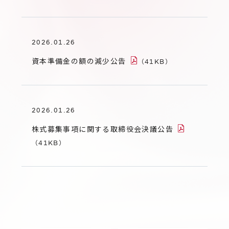
サステナビリティ
グループ会社
IRニュース
RightTouch
採用情報
経営情報
2026.01.26
エモーションテック
中途採用
財務ハイライト
資本準備金の額の減少公告
（41KB）
お問い合わせ
Codatum
新卒採用
IRライブラリ
CloudFit
IRカレンダー
2026.01.26
株式情報
株式募集事項に関する取締役会決議公告
（41KB）