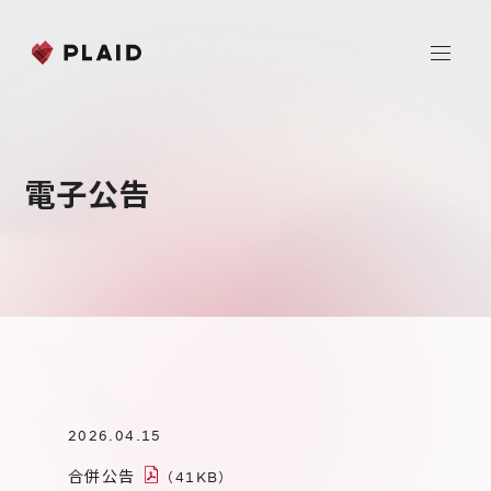
ホーム
電子公告
会社情報
Purpose & Mission
事業内容
会社概要
プレイド
ニュース
経営メンバー
CXプラットフォーム KARTE
Professional Service
IR
2026.04.15
Additional Products
IR情報
合併公告
（41KB）