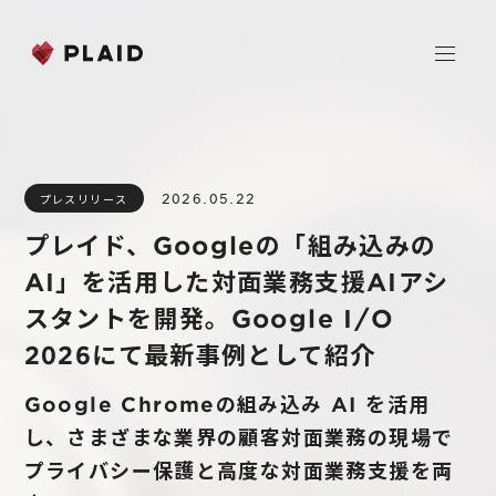
ホーム
2026.05.22
プレスリリース
会社情報
プレイド、Googleの「組み込みの
Purpose & Mission
AI」を活用した対面業務支援AIアシ
事業内容
会社概要
スタントを開発。Google I/O
プレイド
2026にて最新事例として紹介
ニュース
経営メンバー
CXプラットフォーム KARTE
Google Chromeの組み込み AI を活用
Professional Service
IR
し、さまざまな業界の顧客対面業務の現場で
Additional Products
プライバシー保護と高度な対面業務支援を両
IR情報