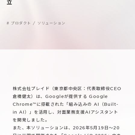
サステナビリティ
立
グループ会社
IRニュース
RightTouch
採用情報
経営情報
#
プロダクト / ソリューション
エモーションテック
中途採用
財務ハイライト
お問い合わせ
Codatum
新卒採用
IRライブラリ
CloudFit
IRカレンダー
株式情報
株式会社プレイド（東京都中央区：代表取締役CEO
倉橋健太）は、Googleが提供する Google
Chrome™に搭載された「組み込みの AI（Built-
in AI）」を活用し、対面業務支援AIアシスタント
を開発しました。
また、本ソリューションは、2026年5月19日〜20