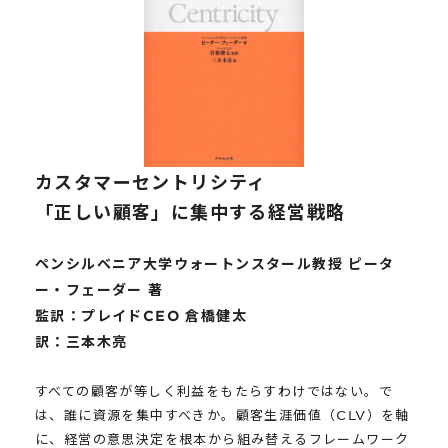
サステナビリティ
グループ会社
IRニュース
RightTouch
採用情報
経営情報
エモーションテック
中途採用
財務ハイライト
お問い合わせ
Codatum
新卒採用
IRライブラリ
CloudFit
カスタマーセントリシティ
IRカレンダー
「正しい顧客」に集中する経営戦略
株式情報
ペンシルベニア大学ウォートンスタール教授 ピータ
ー・フェーダー 著
監訳：プレイドCEO 倉橋健太
訳：三本木亮
すべての顧客が等しく利益をもたらすわけではない。で
は、誰に資源を集中すべきか。顧客生涯価値（CLV）を軸
に、経営の意思決定を根本から組み替えるフレームワーク