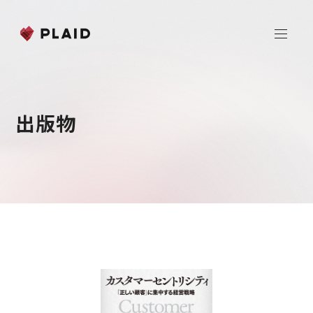
ホーム
出版物
会社情報
Purpose & Mission
事業内容
会社概要
プレイド
ニュース
経営メンバー
CXプラットフォーム KARTE
Professional Service
IR
Additional Products
IR情報