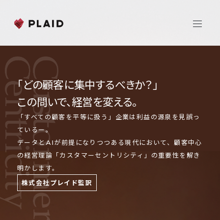
ホーム
「どの顧客に集中するべきか？」
会社情報
この問いで、経営を変える。
「すべての顧客を平等に扱う」企業は利益の源泉を見誤っ
Purpose & Mission
事業内容
ているー。
会社概要
データとAIが前提になりつつある現代において、顧客中心
プレイド
の経営理論「カスタマーセントリシティ」の重要性を解き
ニュース
経営メンバー
CXプラットフォーム KARTE
明かします。
Professional Service
株式会社プレイド監訳
目次
IR
序 文
：タイムカプセル（本書）に入る前に、必ず読ん
Additional Products
IR情報
でください。