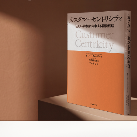
サステナビリティ
第1章
グループ会社
：製品中心主義 —基盤に生じた亀裂
IRニュース
第2章
：顧客中心主義 —成功のための新たなモデル
RightTouch
第3章
：顧客エクイティ —価値に関する新たな視点
採用情報
経営情報
第4章
：顧客生涯価値 —顧客の真の価値
エモーションテック
第5章
：CRM（顧客関係管理） —顧客中心主義への第
中途採用
財務ハイライト
一歩
お問い合わせ
Codatum
対談
：ピーター・フェーダー × 倉橋健太「カスタマー
新卒採用
IRライブラリ
セントリシティ（顧客中心主義）を日本に浸透させるため
CloudFit
に」
IRカレンダー
株式情報