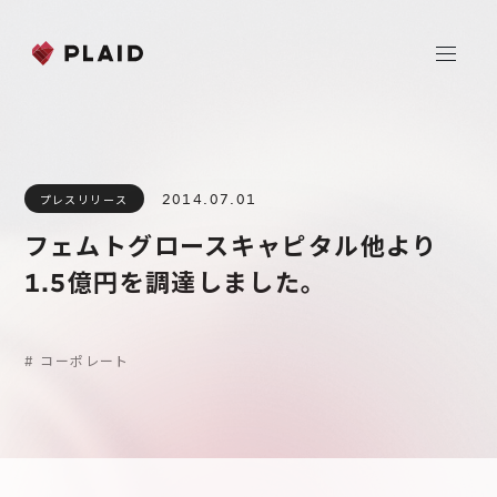
ホーム
2014.07.01
プレスリリース
会社情報
フェムトグロースキャピタル他より
Purpose & Mission
1.5億円を調達しました。
事業内容
会社概要
プレイド
ニュース
経営メンバー
#
コーポレート
CXプラットフォーム KARTE
Professional Service
IR
Additional Products
IR情報