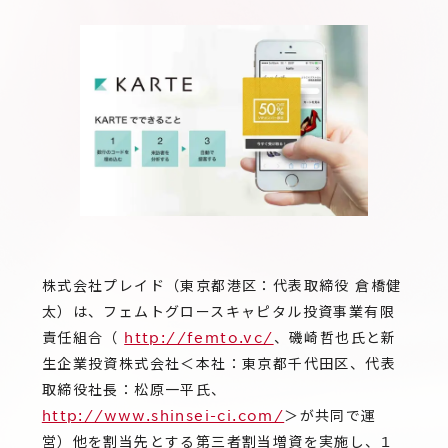
サステナビリティ
グループ会社
IRニュース
RightTouch
採用情報
経営情報
エモーションテック
中途採用
財務ハイライト
お問い合わせ
Codatum
新卒採用
IRライブラリ
CloudFit
IRカレンダー
株式情報
株式会社プレイド（東京都港区：代表取締役 倉橋健
太）は、フェムトグロースキャピタル投資事業有限
責任組合（
http://femto.vc/
、磯崎哲也氏と新
生企業投資株式会社＜本社：東京都千代田区、代表
取締役社長：松原一平氏、
http://www.shinsei-ci.com/
＞が共同で運
営）他を割当先とする第三者割当増資を実施し、1