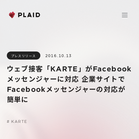
ホーム
2016.10.13
プレスリリース
会社情報
ウェブ接客「KARTE」がFacebook
Purpose & Mission
メッセンジャーに対応 企業サイトで
事業内容
会社概要
Facebookメッセンジャーの対応が
プレイド
簡単に
ニュース
経営メンバー
CXプラットフォーム KARTE
Professional Service
IR
#
KARTE
Additional Products
IR情報