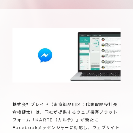
サステナビリティ
グループ会社
IRニュース
RightTouch
採用情報
経営情報
エモーションテック
中途採用
財務ハイライト
お問い合わせ
Codatum
新卒採用
IRライブラリ
CloudFit
IRカレンダー
株式情報
株式会社プレイド（東京都品川区：代表取締役社長
倉橋健太）は、同社が提供するウェブ接客プラット
フォーム「KARTE（カルテ）」が新たに
Facebookメッセンジャーに対応し、ウェブサイト