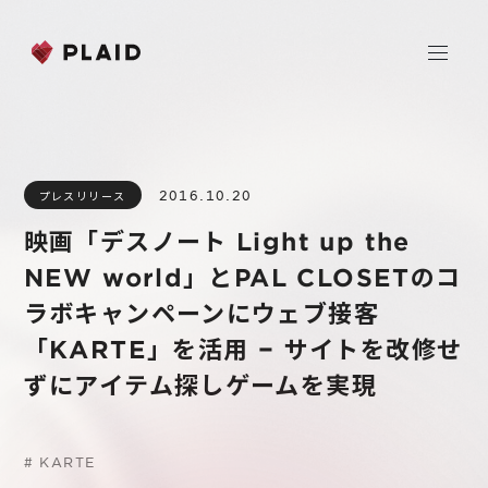
ホーム
2016.10.20
プレスリリース
会社情報
映画「デスノート Light up the
Purpose & Mission
NEW world」とPAL CLOSETのコ
事業内容
会社概要
ラボキャンペーンにウェブ接客
プレイド
「KARTE」を活⽤ − サイトを改修せ
ニュース
経営メンバー
CXプラットフォーム KARTE
ずにアイテム探しゲームを実現
Professional Service
IR
Additional Products
#
KARTE
IR情報