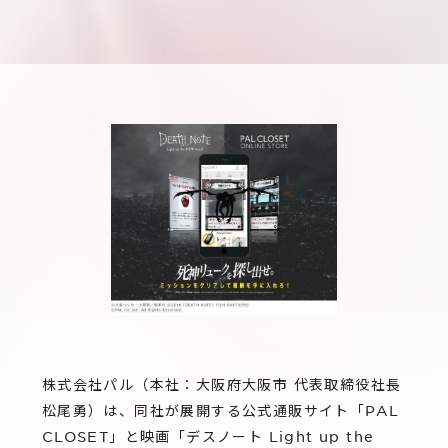
サステナビリティ
グループ会社
IRニュース
RightTouch
採用情報
経営情報
エモーションテック
中途採用
財務ハイライト
お問い合わせ
Codatum
新卒採用
IRライブラリ
CloudFit
IRカレンダー
株式情報
株式会社パル（本社：⼤阪府⼤阪市 代表取締役社⻑
松尾勇）は、同社が展開する公式通販サイト「PAL
CLOSET」と映画「デスノート Light up the