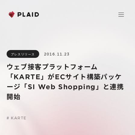
ホーム
2016.11.23
プレスリリース
会社情報
ウェブ接客プラットフォーム
Purpose & Mission
「KARTE」がECサイト構築パッケ
事業内容
会社概要
ージ「SI Web Shopping」と連携
プレイド
開始
ニュース
経営メンバー
CXプラットフォーム KARTE
Professional Service
IR
#
KARTE
Additional Products
IR情報