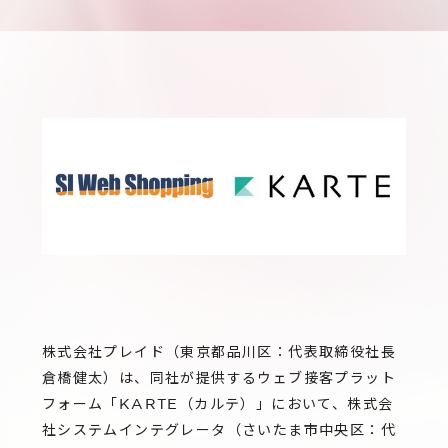
サステナビリティ
グループ会社
IRニュース
RightTouch
採用情報
経営情報
エモーションテック
中途採用
財務ハイライト
お問い合わせ
Codatum
新卒採用
IRライブラリ
CloudFit
IRカレンダー
株式情報
株式会社プレイド（東京都品川区：代表取締役社長
倉橋健太）は、同社が提供するウェブ接客プラット
フォーム「KARTE（カルテ）」において、株式会
社システムインテグレータ（さいたま市中央区：代