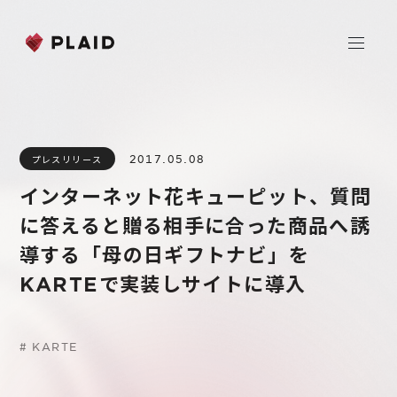
ホーム
2017.05.08
プレスリリース
会社情報
インターネット花キューピット、質問
Purpose & Mission
に答えると贈る相手に合った商品へ誘
事業内容
会社概要
導する「母の日ギフトナビ」を
プレイド
KARTEで実装しサイトに導入
ニュース
経営メンバー
CXプラットフォーム KARTE
Professional Service
IR
#
KARTE
Additional Products
IR情報