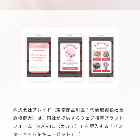
サステナビリティ
グループ会社
IRニュース
RightTouch
採用情報
経営情報
エモーションテック
中途採用
財務ハイライト
お問い合わせ
Codatum
新卒採用
IRライブラリ
CloudFit
IRカレンダー
株式情報
株式会社プレイド（東京都品川区：代表取締役社長
倉橋健太）は、同社が提供するウェブ接客プラット
フォーム「KARTE（カルテ）」を導入する「イン
ターネット花キューピット」（