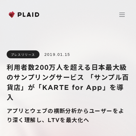
ホーム
2019.01.15
プレスリリース
会社情報
利用者数200万人を超える日本最大級
Purpose & Mission
のサンプリングサービス 「サンプル百
事業内容
会社概要
貨店」が「KARTE for App」を導
プレイド
入
ニュース
経営メンバー
CXプラットフォーム KARTE
アプリとウェブの横断分析からユーザーをよ
Professional Service
IR
り深く理解し、LTVを最大化へ
Additional Products
IR情報