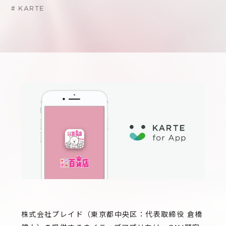
サステナビリティ
グループ会社
#
KARTE
IRニュース
RightTouch
採用情報
経営情報
エモーションテック
中途採用
財務ハイライト
お問い合わせ
Codatum
新卒採用
IRライブラリ
CloudFit
IRカレンダー
株式情報
株式会社プレイド（東京都中央区：代表取締役 倉橋