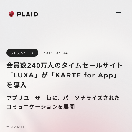
ホーム
2019.03.04
プレスリリース
会社情報
会員数240万人のタイムセールサイト
Purpose & Mission
「LUXA」が「KARTE for App」
事業内容
会社概要
を導入
プレイド
ニュース
経営メンバー
CXプラットフォーム KARTE
アプリユーザー毎に、パーソナライズされた
コミュニケーションを展開
Professional Service
IR
Additional Products
IR情報
#
KARTE