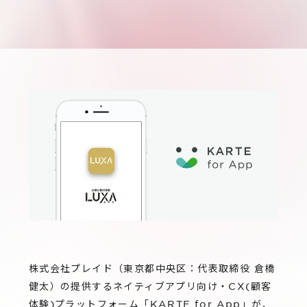
サステナビリティ
グループ会社
IRニュース
RightTouch
採用情報
経営情報
エモーションテック
中途採用
財務ハイライト
お問い合わせ
Codatum
新卒採用
IRライブラリ
CloudFit
IRカレンダー
株式情報
株式会社プレイド（東京都中央区：代表取締役 倉橋
健太）の提供するネイティブアプリ向け・CX(顧客
体験)プラットフォーム「KARTE for App」が、