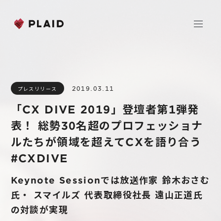
ホーム
2019.03.11
プレスリリース
会社情報
「CX DIVE 2019」登壇者第1弾発
Purpose & Mission
表！ 総勢30名超のプロフェッショナ
事業内容
会社概要
ルたちが領域を超えてCXを語り合う
プレイド
#CXDIVE
ニュース
経営メンバー
CXプラットフォーム KARTE
Keynote Sessionでは放送作家 鈴木おさむ
Professional Service
IR
氏・ スマイルズ 代表取締役社長 遠山正道氏
Additional Products
の対談が実現
IR情報