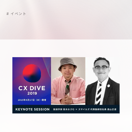
サステナビリティ
グループ会社
IRニュース
#
イベント
RightTouch
採用情報
経営情報
エモーションテック
中途採用
財務ハイライト
お問い合わせ
Codatum
新卒採用
IRライブラリ
CloudFit
IRカレンダー
株式情報