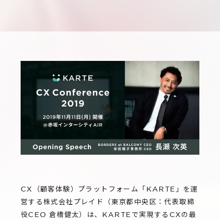
サステナビリティ
グループ会社
IRニュース
RightTouch
採用情報
経営情報
エモーションテック
中途採用
財務ハイライト
お問い合わせ
Codatum
新卒採用
IRライブラリ
CloudFit
IRカレンダー
株式情報
CX（顧客体験）プラットフォーム「KARTE」を運
営する株式会社プレイド（東京都中央区：代表取締
役CEO 倉橋健太）は、KARTEで実現するCXの最