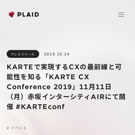
ホーム
2019.10.24
プレスリリース
会社情報
KARTEで実現するCXの最前線と可
Purpose & Mission
能性を知る「KARTE CX
事業内容
会社概要
Conference 2019」11月11日
プレイド
（月）赤坂インターシティAIRにて開
ニュース
経営メンバー
CXプラットフォーム KARTE
催 #KARTEconf
Professional Service
IR
Additional Products
#
イベント
IR情報