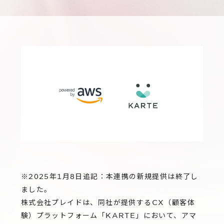
サステナビリティ
グループ会社
IRニュース
RightTouch
採用情報
経営情報
エモーションテック
中途採用
財務ハイライト
お問い合わせ
Codatum
新卒採用
IRライブラリ
CloudFit
IRカレンダー
株式情報
※2025年1月8日追記：本連携の新規提供は終了し
ました。
株式会社プレイドは、同社が提供するCX（顧客体
験）プラットフォーム「KARTE」において、アマ