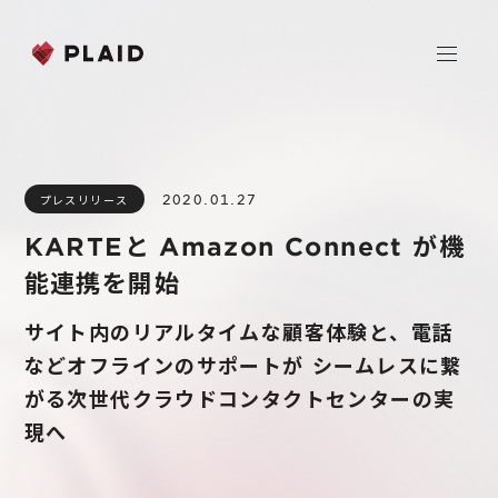
ホーム
2020.01.27
プレスリリース
会社情報
KARTEと Amazon Connect が機
Purpose & Mission
能連携を開始
事業内容
会社概要
サイト内のリアルタイムな顧客体験と、電話
プレイド
ニュース
経営メンバー
などオフラインのサポートが シームレスに繋
CXプラットフォーム KARTE
がる次世代クラウドコンタクトセンターの実
Professional Service
IR
現へ
Additional Products
IR情報