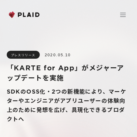
ホーム
2020.05.10
プレスリリース
会社情報
「KARTE for App」がメジャーア
Purpose & Mission
ップデートを実施
事業内容
会社概要
SDKのOSS化・2つの新機能により、マーケ
プレイド
ニュース
経営メンバー
ターやエンジニアがアプリユーザーの体験向
CXプラットフォーム KARTE
上のために発想を広げ、具現化できるプロダ
Professional Service
IR
クトへ
Additional Products
IR情報