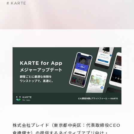
サステナビリティ
グループ会社
#
KARTE
IRニュース
RightTouch
採用情報
経営情報
エモーションテック
中途採用
財務ハイライト
お問い合わせ
Codatum
新卒採用
IRライブラリ
CloudFit
IRカレンダー
株式情報
株式会社プレイド（東京都中央区：代表取締役CEO
倉橋健太）の提供するネイティブアプリ向け・