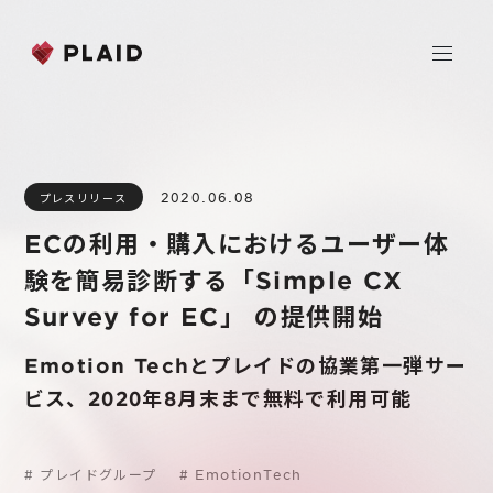
ホーム
2020.06.08
プレスリリース
会社情報
ECの利用・購入におけるユーザー体
Purpose & Mission
験を簡易診断する「Simple CX
事業内容
会社概要
Survey for EC」 の提供開始
プレイド
ニュース
経営メンバー
CXプラットフォーム KARTE
Emotion Techとプレイドの協業第一弾サー
ビス、2020年8月末まで無料で利用可能
Professional Service
IR
Additional Products
IR情報
#
プレイドグループ
#
EmotionTech