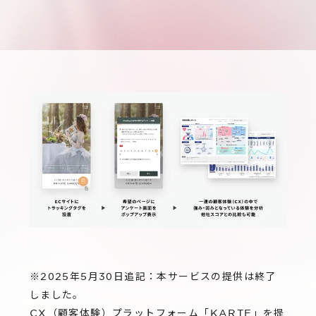
サステナビリティ
グループ会社
IRニュース
RightTouch
採用情報
経営情報
エモーションテック
中途採用
財務ハイライト
お問い合わせ
Codatum
新卒採用
IRライブラリ
CloudFit
IRカレンダー
株式情報
※2025年5月30日追記：本サービスの提供は終了
しました。
CX（顧客体験）プラットフォーム「KARTE」を提