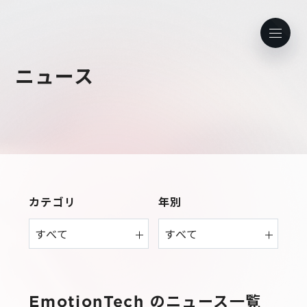
ニュース
JP
EN
ホーム
会社情報
カテゴリ
年別
Purpose & Mission
事業内容
会社概要
プレイド
ニュース
経営メンバー
CXプラットフォーム KARTE
EmotionTech
のニュース一覧
Professional Service