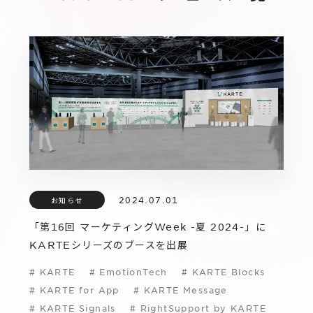
IR
Additional Products
IR情報
サステナビリティ
グループ会社
IRニュース
RightTouch
採用情報
経営情報
エモーションテック
中途採用
財務ハイライト
お問い合わせ
Codatum
新卒採用
IRライブラリ
CloudFit
IRカレンダー
2024.07.01
お知らせ
株式情報
「第16回 マーケティングWeek -夏 2024-」に
KARTEシリーズのブースを出展
#
KARTE
#
EmotionTech
#
KARTE Blocks
#
KARTE for App
#
KARTE Message
#
KARTE Signals
#
RightSupport by KARTE