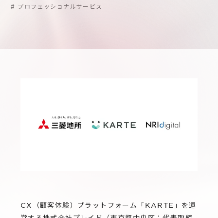
サステナビリティ
グループ会社
#
プロフェッショナルサービス
IRニュース
RightTouch
採用情報
経営情報
エモーションテック
中途採用
財務ハイライト
お問い合わせ
Codatum
新卒採用
IRライブラリ
CloudFit
IRカレンダー
株式情報
CX（顧客体験）プラットフォーム「KARTE」を運
営する株式会社プレイド（東京都中央区：代表取締