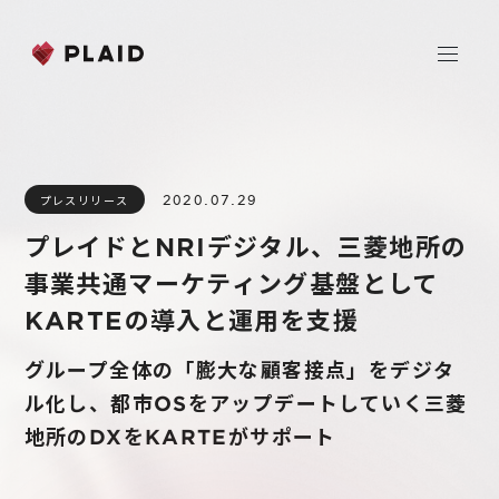
ホーム
2020.07.29
プレスリリース
会社情報
プレイドとNRIデジタル、三菱地所の
Purpose & Mission
事業共通マーケティング基盤として
事業内容
会社概要
KARTEの導入と運用を支援
プレイド
ニュース
経営メンバー
CXプラットフォーム KARTE
グループ全体の「膨大な顧客接点」をデジタ
ル化し、都市OSをアップデートしていく三菱
Professional Service
IR
地所のDXをKARTEがサポート
Additional Products
IR情報