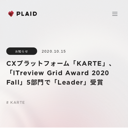
ホーム
2020.10.15
お知らせ
会社情報
CXプラットフォーム「KARTE」、
Purpose & Mission
「ITreview Grid Award 2020
事業内容
会社概要
Fall」5部門で「Leader」受賞
プレイド
ニュース
経営メンバー
CXプラットフォーム KARTE
#
KARTE
Professional Service
IR
Additional Products
IR情報