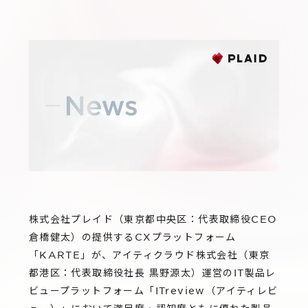
サステナビリティ
グループ会社
IRニュース
RightTouch
採用情報
経営情報
エモーションテック
中途採用
財務ハイライト
お問い合わせ
Codatum
新卒採用
IRライブラリ
CloudFit
IRカレンダー
株式情報
株式会社プレイド（東京都中央区：代表取締役CEO
倉橋健太）の提供するCXプラットフォーム
「KARTE」が、アイティクラウド株式会社（東京
都港区：代表取締役社長 黒野源太）運営のIT製品レ
ビュープラットフォーム「ITreview（アイティレビ