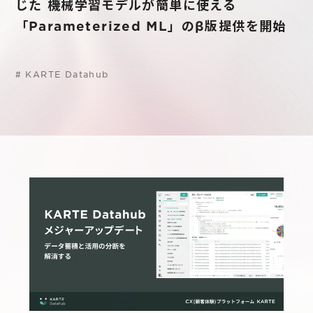
サステナビリティ
じた 機械学習モデルが簡単に使える
グループ会社
IRニュース
「Parameterized ML」のβ版提供を開始
RightTouch
採用情報
経営情報
エモーションテック
#
KARTE Datahub
中途採用
財務ハイライト
お問い合わせ
Codatum
新卒採用
IRライブラリ
CloudFit
IRカレンダー
株式情報