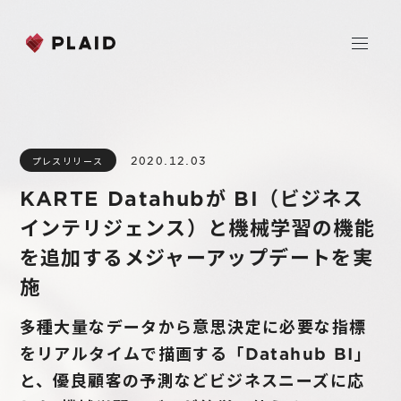
ホーム
2020.12.03
プレスリリース
会社情報
KARTE Datahubが BI（ビジネス
Purpose & Mission
インテリジェンス）と機械学習の機能
事業内容
会社概要
を追加するメジャーアップデートを実
プレイド
施
ニュース
経営メンバー
CXプラットフォーム KARTE
多種大量なデータから意思決定に必要な指標
Professional Service
IR
をリアルタイムで描画する「Datahub BI」
Additional Products
と、優良顧客の予測などビジネスニーズに応
IR情報