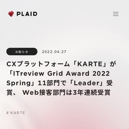
ホーム
2022.04.27
お知らせ
会社情報
CXプラットフォーム「KARTE」が
Purpose & Mission
「ITreview Grid Award 2022
事業内容
会社概要
Spring」11部門で「Leader」受
プレイド
賞、 Web接客部門は3年連続受賞
ニュース
経営メンバー
CXプラットフォーム KARTE
Professional Service
IR
#
KARTE
Additional Products
IR情報