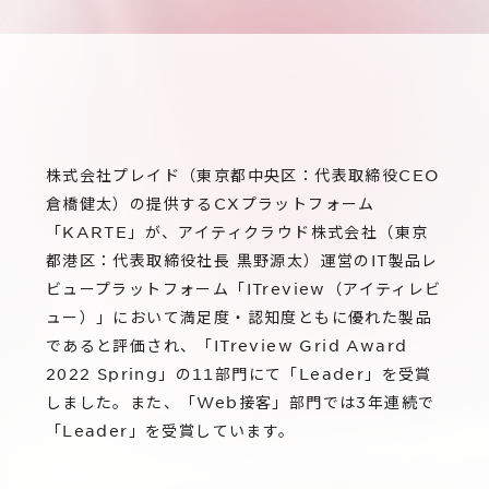
サステナビリティ
グループ会社
IRニュース
RightTouch
採用情報
経営情報
エモーションテック
中途採用
財務ハイライト
お問い合わせ
Codatum
新卒採用
IRライブラリ
株式会社プレイド（東京都中央区：代表取締役CEO
CloudFit
倉橋健太）の提供するCXプラットフォーム
IRカレンダー
「KARTE」が、アイティクラウド株式会社（東京
都港区：代表取締役社長 黒野源太）運営のIT製品レ
株式情報
ビュープラットフォーム「ITreview（アイティレビ
ュー）」において満足度・認知度ともに優れた製品
であると評価され、「ITreview Grid Award
2022 Spring」の11部門にて「Leader」を受賞
しました。また、「Web接客」部門では3年連続で
「Leader」を受賞しています。