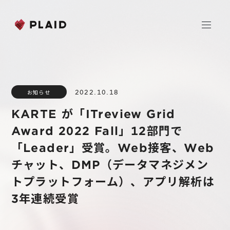
ホーム
2022.10.18
お知らせ
会社情報
KARTE が「ITreview Grid
Purpose & Mission
Award 2022 Fall」12部門で
事業内容
会社概要
「Leader」受賞。Web接客、Web
プレイド
チャット、DMP（データマネジメン
ニュース
経営メンバー
CXプラットフォーム KARTE
トプラットフォーム）、アプリ解析は
Professional Service
3年連続受賞
IR
Additional Products
IR情報