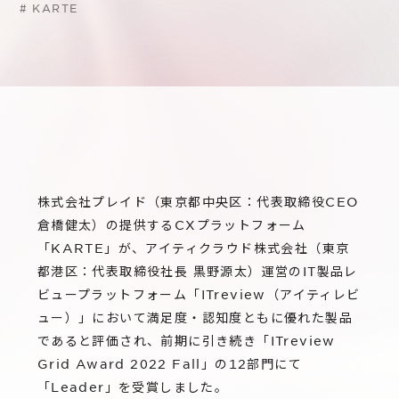
サステナビリティ
グループ会社
#
KARTE
IRニュース
RightTouch
採用情報
経営情報
エモーションテック
中途採用
財務ハイライト
お問い合わせ
Codatum
新卒採用
IRライブラリ
CloudFit
IRカレンダー
株式会社プレイド（東京都中央区：代表取締役CEO
株式情報
倉橋健太）の提供するCXプラットフォーム
「KARTE」が、アイティクラウド株式会社（東京
都港区：代表取締役社長 黒野源太）運営のIT製品レ
ビュープラットフォーム「ITreview（アイティレビ
ュー）」において満足度・認知度ともに優れた製品
であると評価され、前期に引き続き「ITreview
Grid Award 2022 Fall」の12部門にて
「Leader」を受賞しました。