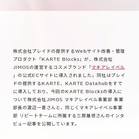
サステナビリティ
グループ会社
IRニュース
RightTouch
採用情報
経営情報
エモーションテック
中途採用
財務ハイライト
お問い合わせ
Codatum
新卒採用
IRライブラリ
株式会社プレイドの提供するWebサイト改善・管理
CloudFit
プロダクト「KARTE Blocks」が、株式会社
IRカレンダー
JIMOSの運営するコスメブランド「
マキアレイベル
株式情報
」の公式ECサイトに導入されました。同社はプレイ
ドの提供するKARTE、KARTE Datahubをすで
に導入しており、今回のKARTE Blocksの導入に
ついて株式会社JIMOS マキアレイベル事業部 事業
部長の渡辺一喜さんと、同じくマキアレイベル事業
部 リピートチームに所属する三原基世さんのインタ
ビュー記事を公開しています。