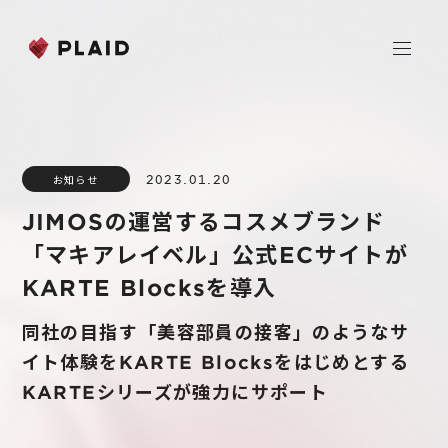
ホーム
2023.01.20
お知らせ
会社情報
JIMOSの運営するコスメブランド
Purpose & Mission
「マキアレイベル」公式ECサイトが
事業内容
会社概要
KARTE Blocksを導入
プレイド
ニュース
経営メンバー
CXプラットフォーム KARTE
同社の目指す「美容部員の接客」のようなサ
イト体験をKARTE Blocksをはじめとする
Professional Service
IR
KARTEシリーズが強力にサポート
Additional Products
IR情報