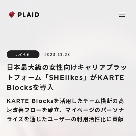
ホーム
2023.11.28
お知らせ
会社情報
日本最大級の女性向けキャリアプラッ
Purpose & Mission
トフォーム「SHElikes」がKARTE
事業内容
会社概要
Blocksを導入
プレイド
ニュース
経営メンバー
CXプラットフォーム KARTE
KARTE Blocksを活用したチーム横断の高
速改善フローを確立、マイページのパーソナ
Professional Service
IR
ライズを通じたユーザーの利用活性化に貢献
Additional Products
IR情報