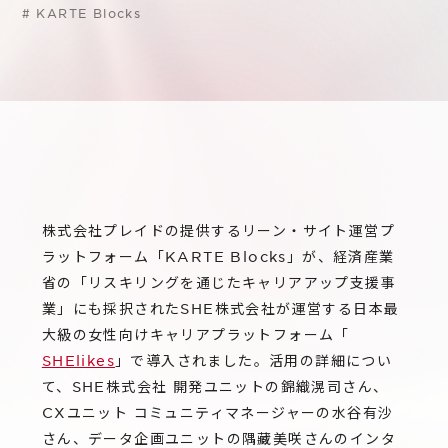
サステナビリティ
グループ会社
#
KARTE Blocks
IRニュース
RightTouch
採用情報
経営情報
エモーションテック
中途採用
財務ハイライト
お問い合わせ
Codatum
新卒採用
IRライブラリ
CloudFit
IRカレンダー
株式会社プレイドの提供するリーン・サイト運営プ
株式情報
ラットフォーム「KARTE Blocks」が、経済産業
省の「リスキリングを通じたキャリアアップ支援事
業」にも採択されたSHE株式会社が運営する日本最
大級の女性向けキャリアプラットフォーム「
SHElikes
」で導入されました。活用の詳細につい
て、SHE株式会社 開発ユニットの錦織滉司さん、
CXユニット コミュニティマネージャーの水谷有沙
さん、データ企画ユニットの隅藏美咲さんのインタ