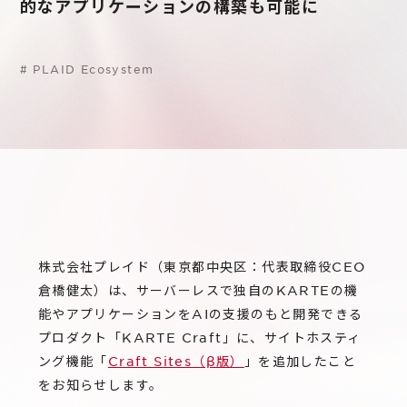
サステナビリティ
的なアプリケーションの構築も可能に
グループ会社
IRニュース
RightTouch
採用情報
経営情報
#
PLAID Ecosystem
エモーションテック
中途採用
財務ハイライト
お問い合わせ
Codatum
新卒採用
IRライブラリ
CloudFit
IRカレンダー
株式情報
株式会社プレイド（東京都中央区：代表取締役CEO
倉橋健太）は、サーバーレスで独自のKARTEの機
能やアプリケーションをAIの支援のもと開発できる
プロダクト「KARTE Craft」に、サイトホスティ
ング機能「
Craft Sites（β版）
」を追加したこと
をお知らせします。