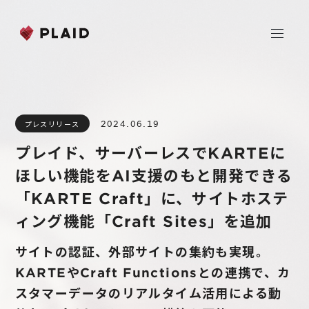
ホーム
2024.06.19
プレスリリース
会社情報
プレイド、サーバーレスでKARTEに
Purpose & Mission
ほしい機能をAI支援のもと開発できる
事業内容
会社概要
「KARTE Craft」に、サイトホステ
プレイド
ィング機能「Craft Sites」を追加
ニュース
経営メンバー
CXプラットフォーム KARTE
サイトの認証、外部サイトの集約も実現。
Professional Service
IR
KARTEやCraft Functionsとの連携で、カ
Additional Products
スタマーデータのリアルタイム活用による動
IR情報