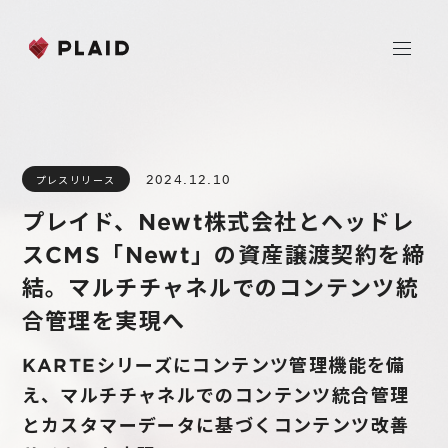
ホーム
2024.12.10
プレスリリース
会社情報
プレイド、Newt株式会社とヘッドレ
Purpose & Mission
スCMS「Newt」の資産譲渡契約を締
事業内容
会社概要
結。マルチチャネルでのコンテンツ統
プレイド
合管理を実現へ
ニュース
経営メンバー
CXプラットフォーム KARTE
KARTEシリーズにコンテンツ管理機能を備
Professional Service
IR
え、マルチチャネルでのコンテンツ統合管理
Additional Products
とカスタマーデータに基づくコンテンツ改善
IR情報