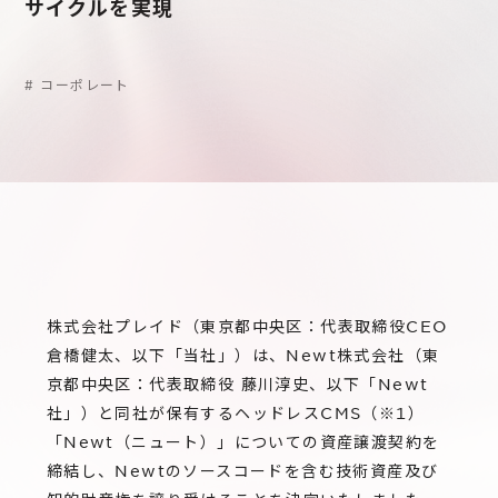
サステナビリティ
サイクルを実現
グループ会社
IRニュース
RightTouch
採用情報
経営情報
#
コーポレート
エモーションテック
中途採用
財務ハイライト
お問い合わせ
Codatum
新卒採用
IRライブラリ
CloudFit
IRカレンダー
株式情報
株式会社プレイド（東京都中央区：代表取締役CEO
倉橋健太、以下「当社」）は、Newt株式会社（東
京都中央区：代表取締役 藤川淳史、以下「Newt
社」）と同社が保有するヘッドレスCMS（※1）
「Newt（ニュート）」についての資産譲渡契約を
締結し、Newtのソースコードを含む技術資産及び