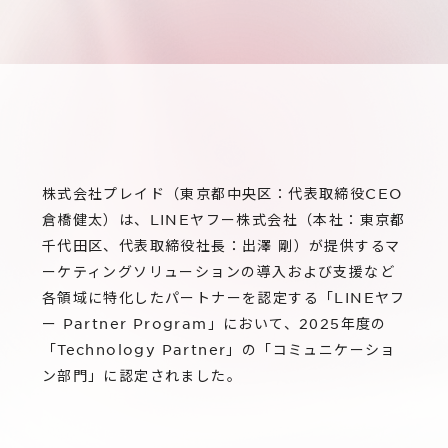
サステナビリティ
グループ会社
IRニュース
RightTouch
採用情報
経営情報
エモーションテック
中途採用
財務ハイライト
お問い合わせ
Codatum
新卒採用
IRライブラリ
CloudFit
株式会社プレイド（東京都中央区：代表取締役CEO
IRカレンダー
倉橋健太）は、LINEヤフー株式会社（本社：東京都
株式情報
千代田区、代表取締役社長：出澤 剛）が提供するマ
ーケティングソリューションの導入および支援など
各領域に特化したパートナーを認定する「LINEヤフ
ー Partner Program」において、2025年度の
「Technology Partner」の「コミュニケーショ
ン部門」に認定されました。