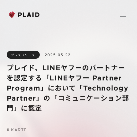
ホーム
2025.05.22
プレスリリース
会社情報
プレイド、LINEヤフーのパートナー
Purpose & Mission
を認定する「LINEヤフー Partner
事業内容
会社概要
Program」において「Technology
プレイド
Partner」の「コミュニケーション部
ニュース
経営メンバー
CXプラットフォーム KARTE
門」に認定
Professional Service
IR
Additional Products
#
KARTE
IR情報