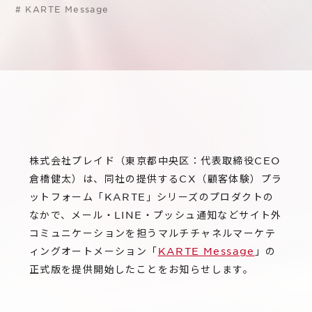
サステナビリティ
グループ会社
#
KARTE Message
IRニュース
RightTouch
採用情報
経営情報
エモーションテック
中途採用
財務ハイライト
お問い合わせ
Codatum
新卒採用
IRライブラリ
CloudFit
IRカレンダー
株式会社プレイド（東京都中央区：代表取締役CEO
株式情報
倉橋健太）は、同社の提供するCX（顧客体験）プラ
ットフォーム「KARTE」シリーズのプロダクトの
なかで、メール・LINE・プッシュ通知などサイト外
コミュニケーションを担うマルチチャネルマーケテ
ィングオートメーション「
KARTE Message
」の
正式版を提供開始したことをお知らせします。