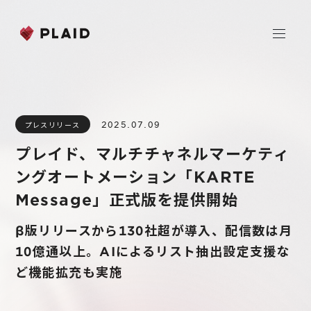
ホーム
2025.07.09
プレスリリース
会社情報
プレイド、マルチチャネルマーケティ
Purpose & Mission
ングオートメーション「KARTE
事業内容
会社概要
Message」正式版を提供開始
プレイド
ニュース
経営メンバー
CXプラットフォーム KARTE
β版リリースから130社超が導入、配信数は月
10億通以上。AIによるリスト抽出設定支援な
Professional Service
IR
ど機能拡充も実施
Additional Products
IR情報