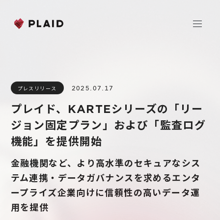
ホーム
2025.07.17
プレスリリース
会社情報
プレイド、KARTEシリーズの「リー
Purpose & Mission
ジョン固定プラン」および「監査ログ
事業内容
会社概要
機能」を提供開始
プレイド
ニュース
経営メンバー
CXプラットフォーム KARTE
金融機関など、より高水準のセキュアなシス
テム連携・データガバナンスを求めるエンタ
Professional Service
IR
ープライズ企業向けに信頼性の高いデータ運
Additional Products
用を提供
IR情報