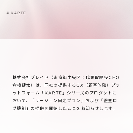
サステナビリティ
グループ会社
IRニュース
#
KARTE
RightTouch
採用情報
経営情報
エモーションテック
中途採用
財務ハイライト
お問い合わせ
Codatum
新卒採用
IRライブラリ
CloudFit
IRカレンダー
株式情報
株式会社プレイド（東京都中央区：代表取締役CEO
倉橋健太）は、同社の提供するCX（顧客体験）プラ
ットフォーム「KARTE」シリーズのプロダクトに
おいて、「リージョン固定プラン」および「監査ロ
グ機能」の提供を開始したことをお知らせします。