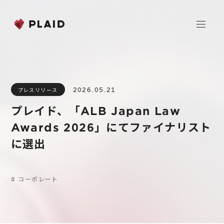
ホーム
2026.05.21
プレスリリース
会社情報
プレイド、「ALB Japan Law
Purpose & Mission
Awards 2026」にてファイナリスト
事業内容
会社概要
に選出
プレイド
ニュース
経営メンバー
CXプラットフォーム KARTE
#
コーポレート
Professional Service
IR
Additional Products
IR情報