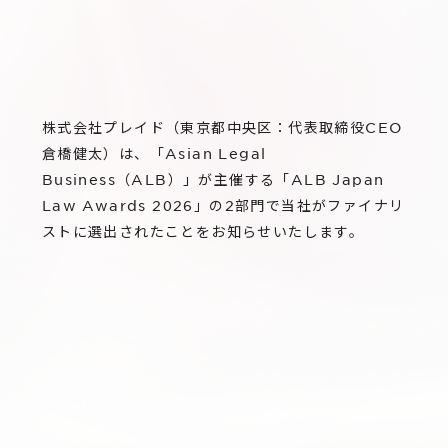
サステナビリティ
グループ会社
IRニュース
RightTouch
採用情報
経営情報
エモーションテック
中途採用
財務ハイライト
株式会社プレイド（東京都中央区：代表取締役CEO
お問い合わせ
Codatum
新卒採用
IRライブラリ
倉橋健太）は、「Asian Legal
CloudFit
Business（ALB）」が主催する「ALB Japan
IRカレンダー
Law Awards 2026」の2部門で当社がファイナリ
ストに選出されたことをお知らせいたします。
株式情報