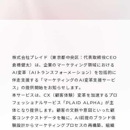
サステナビリティ
グループ会社
IRニュース
RightTouch
採用情報
経営情報
エモーションテック
中途採用
財務ハイライト
お問い合わせ
Codatum
新卒採用
IRライブラリ
CloudFit
IRカレンダー
株式会社プレイド（東京都中央区：代表取締役CEO
倉橋健太）は、企業のマーケティング領域における
株式情報
AI変革（AIトランスフォーメーション）を包括的に
伴走支援する「マーケティングのAI変革支援サービ
ス」の提供開始をお知らせします。
本サービスは、CX（顧客体験）変革を加速するプロ
フェッショナルサービス「PLAID ALPHA」が主
体となり提供します。顧客の文脈や意図といった顧
客コンテクストデータを軸に、AI前提のブランド体
験設計からマーケティングプロセスの再構築、組織