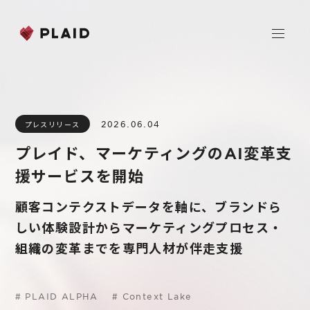
ホーム
2026.06.04
プレスリリース
会社情報
プレイド、マーケティングのAI変革支
Purpose & Mission
援サービスを開始
事業内容
会社概要
顧客コンテクストデータを軸に、ブランドら
プレイド
ニュース
経営メンバー
しい体験設計からマーケティングプロセス・
CXプラットフォーム KARTE
組織の変革までを専門人材が伴走支援
Professional Service
IR
Additional Products
IR情報
#
PLAID ALPHA
#
Context Lake