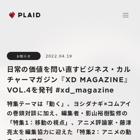
ホーム
2022.04.19
お知らせ
会社情報
日常の価値を問い直すビジネス・カル
Purpose & Mission
チャーマガジン『XD MAGAZINE』
事業内容
会社概要
VOL.4を発刊 #xd_magazine
プレイド
ニュース
経営メンバー
CXプラットフォーム KARTE
特集テーマは「動く」。ヨシダナギ×コムアイ
の巻頭対談に加え、編集者・影山裕樹監修の
Professional Service
IR
「特集1：移動の視点」、アニメ評論家・藤津
Additional Products
亮太を編集協力に迎えた「特集2：アニメの動
IR情報