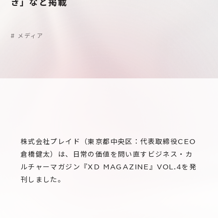
サステナビリティ
き」など掲載
グループ会社
IRニュース
RightTouch
採用情報
経営情報
#
メディア
エモーションテック
中途採用
財務ハイライト
お問い合わせ
Codatum
新卒採用
IRライブラリ
CloudFit
IRカレンダー
株式情報
株式会社プレイド（東京都中央区：代表取締役CEO
倉橋健太）は、日常の価値を問い直すビジネス・カ
ルチャーマガジン『XD MAGAZINE』VOL.4を発
刊しました。