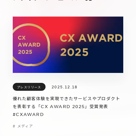
IR
Additional Products
IR情報
サステナビリティ
グループ会社
IRニュース
RightTouch
採用情報
経営情報
エモーションテック
中途採用
財務ハイライト
お問い合わせ
Codatum
新卒採用
IRライブラリ
CloudFit
IRカレンダー
2025.12.18
プレスリリース
株式情報
優れた顧客体験を実現できたサービスやプロダクト
を表彰する「CX AWARD 2025」受賞発表
#CXAWARD
#
メディア