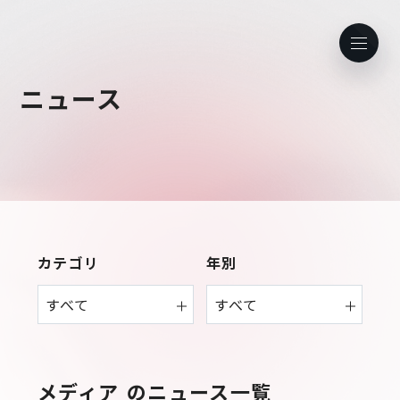
ニュース
JP
EN
ホーム
会社情報
カテゴリ
年別
Purpose & Mission
事業内容
会社概要
プレイド
ニュース
経営メンバー
CXプラットフォーム KARTE
メディア
のニュース一覧
Professional Service