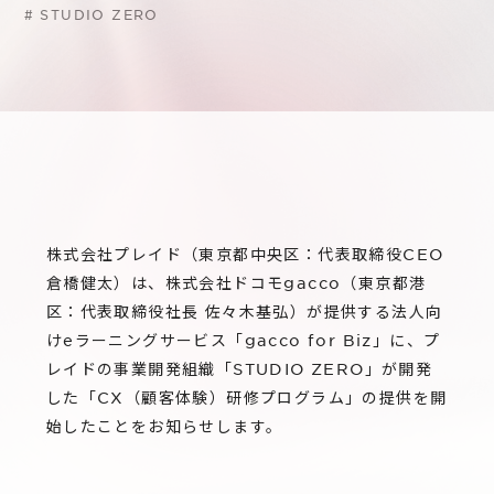
サステナビリティ
グループ会社
#
STUDIO ZERO
IRニュース
RightTouch
採用情報
経営情報
エモーションテック
中途採用
財務ハイライト
お問い合わせ
Codatum
新卒採用
IRライブラリ
CloudFit
IRカレンダー
株式会社プレイド（東京都中央区：代表取締役CEO
株式情報
倉橋健太）は、株式会社ドコモgacco（東京都港
区：代表取締役社長 佐々木基弘）が提供する法人向
けeラーニングサービス「gacco for Biz」に、プ
レイドの事業開発組織「STUDIO ZERO」が開発
した「CX（顧客体験）研修プログラム」の提供を開
始したことをお知らせします。