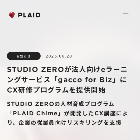
ホーム
2023.06.28
お知らせ
会社情報
STUDIO ZEROが法人向けeラーニ
Purpose & Mission
ングサービス「gacco for Biz」に
事業内容
会社概要
CX研修プログラムを提供開始
プレイド
ニュース
経営メンバー
CXプラットフォーム KARTE
STUDIO ZEROの人材育成プログラム
「PLAID Chime」が開発したCX講座によ
Professional Service
IR
り、企業の従業員向けリスキリングを支援
Additional Products
IR情報